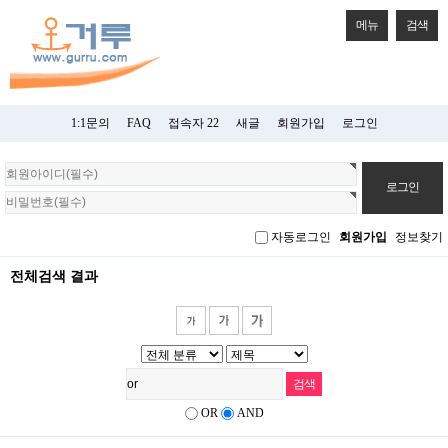
메뉴
검색
1:1문의
FAQ
접속자 22
새글
회원가입
로그인
회
원
로
그
자동로그인
회원가입
정보찾기
인
전체검색 결과
OR
AND