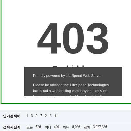
1
3
9
7
2
6
11
인기검색어
526
420
8,036
3,027,836
접속자집계
오늘
어제
최대
전체