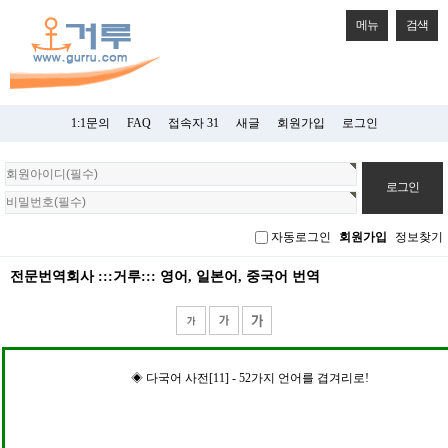
메뉴
검색
1:1문의
FAQ
접속자 31
새글
회원가입
로그인
회
원
로
그
자동로그인
회원가입
정보찾기
인
전문번역회사 :::거루::: 영어, 일본어, 중국어 번역
◈ 다국어 사전[11] - 52가지 언어를 겹겨리로!