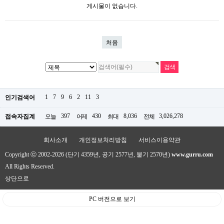
게시물이 없습니다.
처음
1
7
9
6
2
11
3
인기검색어
397
430
8,036
3,026,278
접속자집계
오늘
어제
최대
전체
회사소개
개인정보처리방침
서비스이용약관
Copyright ⓒ 2002-2026 (단기 4359년, 공기 2577년, 불기 2570년)
www.gurru.com
All Rights Reserved.
상단으로
PC 버전으로 보기