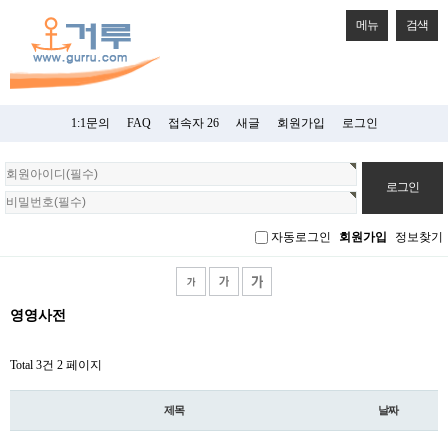
메뉴
검색
1:1문의
FAQ
접속자 26
새글
회원가입
로그인
회
원
로
그
자동로그인
회원가입
정보찾기
인
영영사전
Total 3건
2 페이지
제목
날짜