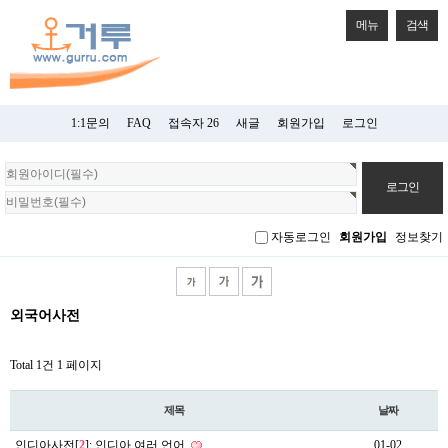
메뉴
검색
1:1문의
FAQ
접속자 26
새글
회원가입
로그인
회
원
로
그
자동로그인
회원가입
정보찾기
인
외국어사전
Total 1건
1 페이지
제목
날짜
인디아사전[
2
]: 인디아 여러 언어
01-02